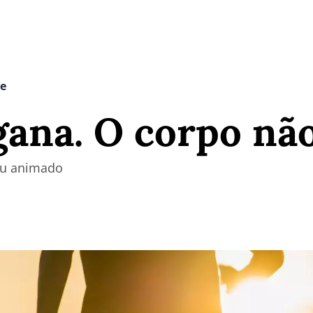
te
gana. O corpo nã
aiu animado