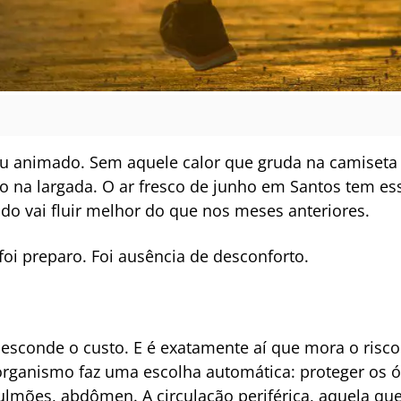
aiu animado. Sem aquele calor que gruda na camiseta
 na largada. O ar fresco de junho em Santos tem ess
udo vai fluir melhor do que nos meses anteriores.
foi preparo. Foi ausência de desconforto.
le esconde o custo. E é exatamente aí que mora o risco
rganismo faz uma escolha automática: proteger os ór
ulmões, abdômen. A circulação periférica, aquela que