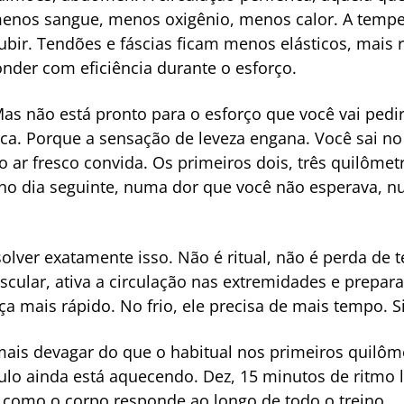
enos sangue, menos oxigênio, menos calor. A temper
bir. Tendões e fáscias ficam menos elásticos, mais 
nder com eficiência durante o esforço.
Mas não está pronto para o esforço que você vai pedir
a. Porque a sensação de leveza engana. Você sai no 
o ar fresco convida. Os primeiros dois, três quilôme
no dia seguinte, numa dor que você não esperava, 
olver exatamente isso. Não é ritual, não é perda de
cular, ativa a circulação nas extremidades e prepara 
a mais rápido. No frio, ele precisa de mais tempo. S
ir mais devagar do que o habitual nos primeiros quilô
o ainda está aquecendo. Dez, 15 minutos de ritmo l
 como o corpo responde ao longo de todo o treino.