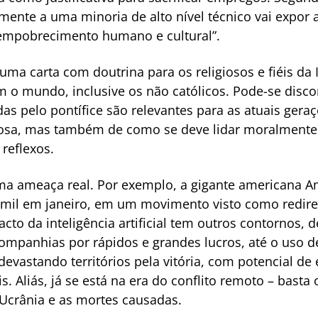
mente a uma minoria de alto nível técnico vai expor 
“empobrecimento humano e cultural”.
ma carta com doutrina para os religiosos e fiéis da 
o mundo, inclusive os não católicos. Pode-se discor
s pelo pontífice são relevantes para as atuais gera
giosa, mas também de como se deve lidar moralment
 reflexos.
 ameaça real. Por exemplo, a gigante americana A
 mil em janeiro, em um movimento visto como redir
cto da inteligência artificial tem outros contornos,
companhias por rápidos e grandes lucros, até o uso 
evastando territórios pela vitória, com potencial de
vis. Aliás, já se está na era do conflito remoto – bast
 Ucrânia e as mortes causadas.