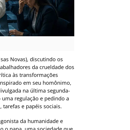
sas Novas), discutindo os
 trabalhadores da crueldade dos
ítica às transformações
, inspirado em seu homônimo,
divulgada na última segunda-
do uma regulação e pedindo a
arefas e papéis sociais.
tagonista da humanidade e
ndo o papa, uma sociedade que