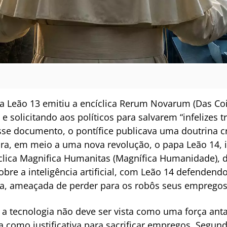
a Leão 13 emitiu a encíclica Rerum Novarum (Das Coi
l e solicitando aos políticos para salvarem “infelizes
e documento, o pontífice publicava uma doutrina cr
Agora, em meio a uma nova revolução, o papa Leão 14
clica Magnifica Humanitas (Magnífica Humanidade), 
sobre a inteligência artificial, com Leão 14 defenden
, ameaçada de perder para os robôs seus empregos, t
e a tecnologia não deve ser vista como uma força an
a como justificativa para sacrificar empregos. Segu