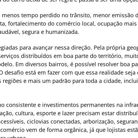
: menos tempo perdido no trânsito, menor emissão de
ta, fortalecimento do comércio local, ocupação mais
audável, segura e humanizada.
egiadas para avançar nessa direção. Pela própria geog
serviços distribuídos em boa parte do território, mu
elo. Em diversos bairros, é possível resolver boa pa
 O desafio está em fazer com que essa realidade sej
s regiões e mais um padrão para toda a cidade, inclu
o consistente e investimentos permanentes na infrae
ão, cultura, esporte e lazer precisam estar distribu
ssíveis, ciclovias conectadas, arborização, seguranç
o comércio vem de forma orgânica, já que lojistas est
ura urbana.