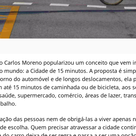
o Carlos Moreno popularizou um conceito que vem i
o mundo: a Cidade de 15 minutos. A proposta é sim
torno do automóvel e de longos deslocamentos, ela p
até 15 minutos de caminhada ou de bicicleta, aos se
 saúde, supermercado, comércio, áreas de lazer, tran
abalho.
ulação das pessoas nem de obrigá-las a viver apenas n
 de escolha. Quem precisar atravessar a cidade conti
 do carro deixa de ser regra e passa a ser uma opção