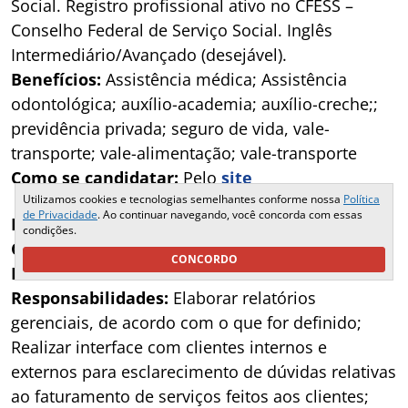
Social. Registro profissional ativo no CFESS –
Conselho Federal de Serviço Social. Inglês
Intermediário/Avançado (desejável).
Benefícios:
Assistência médica; Assistência
odontológica; auxílio-academia; auxílio-creche;;
previdência privada; seguro de vida, vale-
transporte; vale-alimentação; vale-transporte
Como se candidatar:
Pelo
site
Utilizamos cookies e tecnologias semelhantes conforme nossa
Política
de Privacidade
. Ao continuar navegando, você concorda com essas
Empresa: DP World
condições.
Cargo:
Analista de Faturamento PL
CONCORDO
Local de trabalho:
Santos - SP
Responsabilidades:
Elaborar relatórios
gerenciais, de acordo com o que for definido;
Realizar interface com clientes internos e
externos para esclarecimento de dúvidas relativas
ao faturamento de serviços feitos aos clientes;