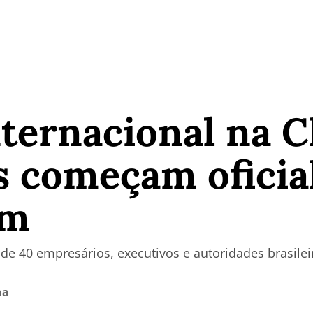
ternacional na C
es começam ofici
im
de 40 empresários, executivos e autoridades brasilei
na