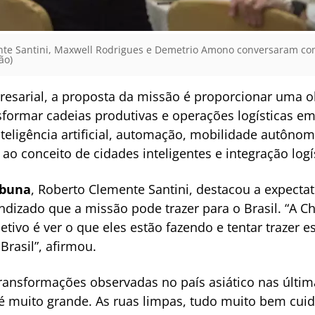
e Santini, Maxwell Rodrigues e Demetrio Amono conversaram com
ão)
sarial, a proposta da missão é proporcionar uma o
formar cadeias produtivas e operações logísticas em 
nteligência artificial, automação, mobilidade autônoma
ao conceito de cidades inteligentes e integração logí
ibuna
, Roberto Clemente Santini, destacou a expecta
endizado que a missão pode trazer para o Brasil. “A 
tivo é ver o que eles estão fazendo e tentar trazer 
Brasil”, afirmou.
ransformações observadas no país asiático nas últim
a é muito grande. As ruas limpas, tudo muito bem cu