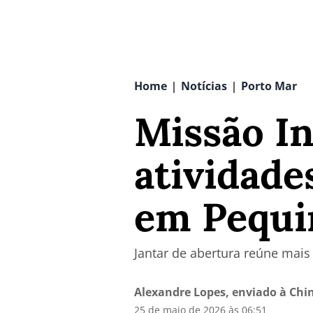
Home
Notícias
Porto Mar
|
|
Missão In
atividad
em Pequ
Jantar de abertura reúne mais 
Alexandre Lopes, enviado à Chi
25 de maio de 2026 às 06:51