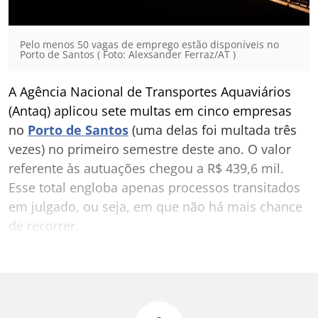
Pelo menos 50 vagas de emprego estão disponíveis no
Porto de Santos ( Foto: Alexsander Ferraz/AT )
A Agência Nacional de Transportes Aquaviários
(Antaq) aplicou sete multas em cinco empresas
no
Porto de Santos
(uma delas foi multada três
vezes) no primeiro semestre deste ano. O valor
referente às autuações chegou a R$ 439,6 mil.
Esse total engloba apenas processos transitados
em julgado, ou seja, em que não há mais chance
de recorrer.