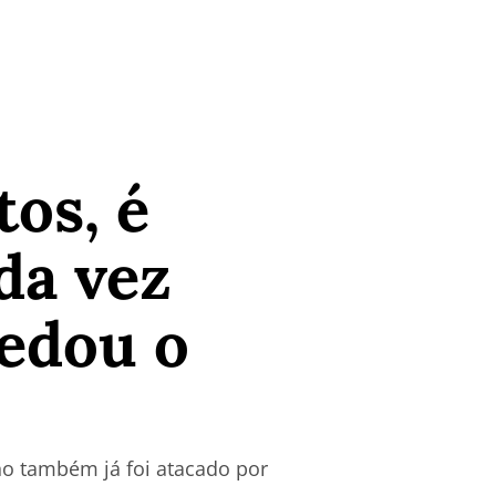
os, é
da vez
redou o
nho também já foi atacado por