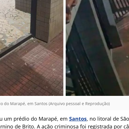
io do Marapé, em Santos (Arquivo pessoal e Reprodução)
u um prédio do Marapé, em
Santos
, no litoral de S
urnino de Brito. A ação criminosa foi registrada por 