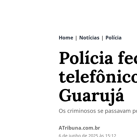
Home
Notícias
Polícia
|
|
Polícia f
telefônic
Guarujá
Os criminosos se passavam por
ATribuna.com.br
6 de junho de 2025 às 15:12