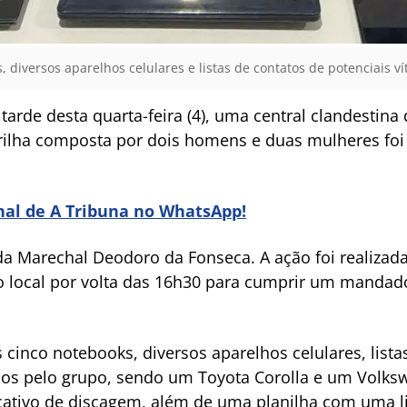
diversos aparelhos celulares e listas de contatos de potenciais vít
a tarde desta quarta-feira (4), uma central clandestina
ilha composta por dois homens e duas mulheres foi 
anal de A Tribuna no WhatsApp!
da Marechal Deodoro da Fonseca. A ação foi realizad
no local por volta das 16h30 para cumprir um manda
cinco notebooks, diversos aparelhos celulares, lista
zados pelo grupo, sendo um Toyota Corolla e um Vol
icativo de discagem, além de uma planilha com uma l