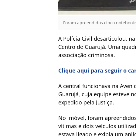
Foram apreendidos cinco notebooks, 
A Polícia Civil desarticulou, n
Centro de Guarujá. Uma quadr
associação criminosa.
Clique aqui para seguir o c
A central funcionava na Aveni
Guarujá, cuja equipe esteve 
expedido pela Justiça.
No imóvel, foram apreendidos 
vítimas e dois veículos utili
estava ligado e exibia um apl