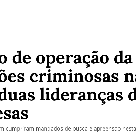
o de operação da 
ões criminosas n
 duas lideranças 
esas
bém cumpriram mandados de busca e apreensão nesta t