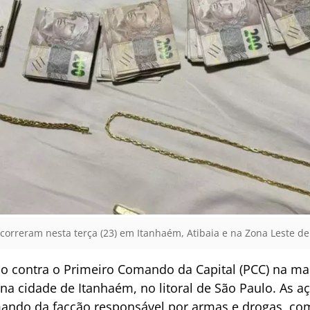
 ocorreram nesta terça (23) em Itanhaém, Atibaia e na Zona Leste de
ção contra o Primeiro Comando da Capital (PCC) na man
a cidade de Itanhaém, no litoral de São Paulo. As a
mando da facção responsável por armas e drogas, com