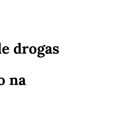
de drogas
o na