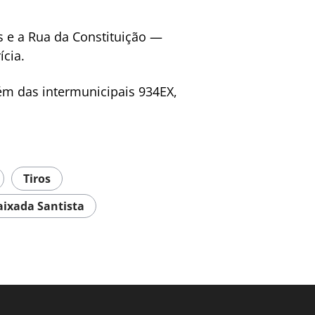
s e a Rua da Constituição —
ícia.
lém das intermunicipais 934EX,
Tiros
aixada Santista