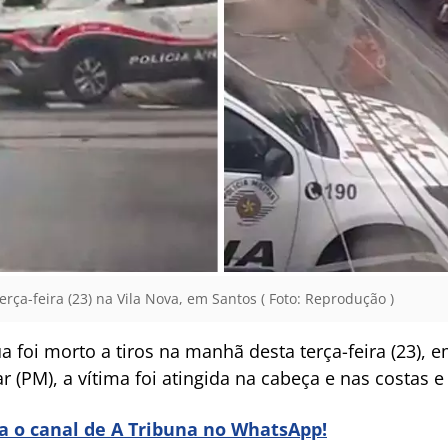
ça-feira (23) na Vila Nova, em Santos ( Foto: Reprodução )
foi morto a tiros na manhã desta terça-feira (23), 
r (PM), a vítima foi atingida na cabeça e nas costas e
ra o canal de A Tribuna no WhatsApp!