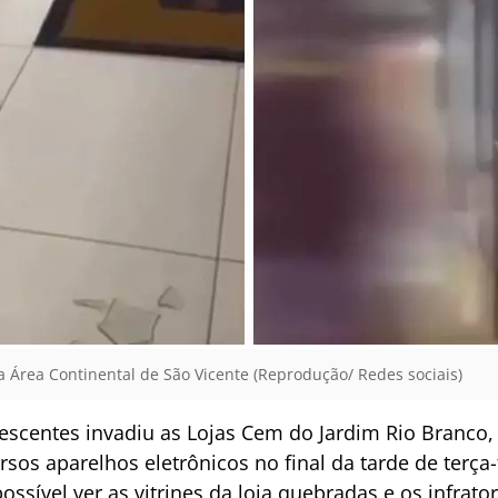
 Área Continental de São Vicente (Reprodução/ Redes sociais)
scentes invadiu as Lojas Cem do Jardim Rio Branco, e
ersos aparelhos eletrônicos no final da tarde de terça
ossível ver as vitrines da loja quebradas e os infrato