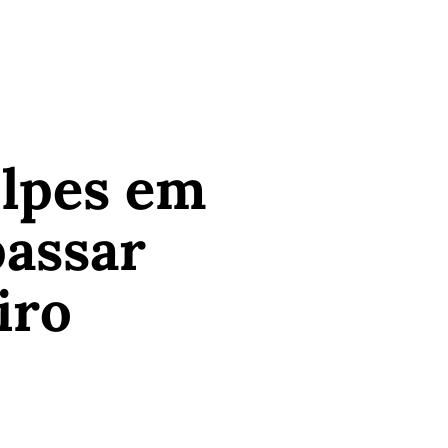
olpes em
passar
iro