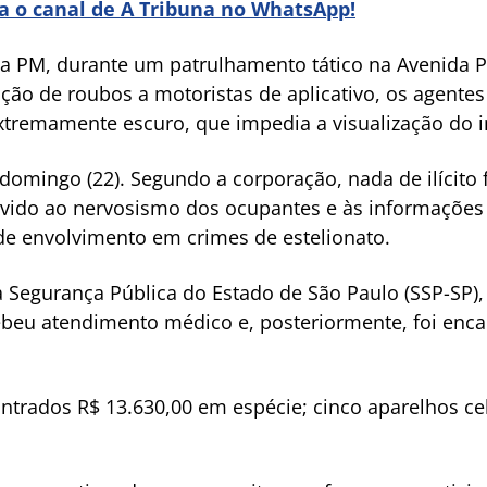
ra o canal de A Tribuna no WhatsApp!
 PM, durante um patrulhamento tático na Avenida Pr
ção de roubos a motoristas de aplicativo, os agente
remamente escuro, que impedia a visualização do in
domingo (22). Segundo a corporação, nada de ilícito 
evido ao nervosismo dos ocupantes e às informações 
de envolvimento em crimes de estelionato.
a Segurança Pública do Estado de São Paulo (SSP-SP)
eu atendimento médico e, posteriormente, foi enca
ntrados R$ 13.630,00 em espécie; cinco aparelhos cel