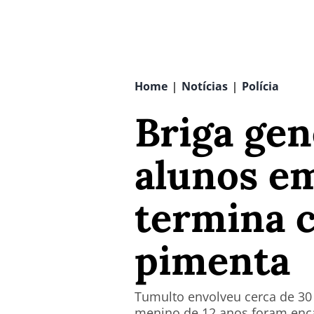
Home
Notícias
Polícia
|
|
Briga gen
alunos em
termina 
pimenta
Tumulto envolveu cerca de 30
menino de 12 anos foram enc