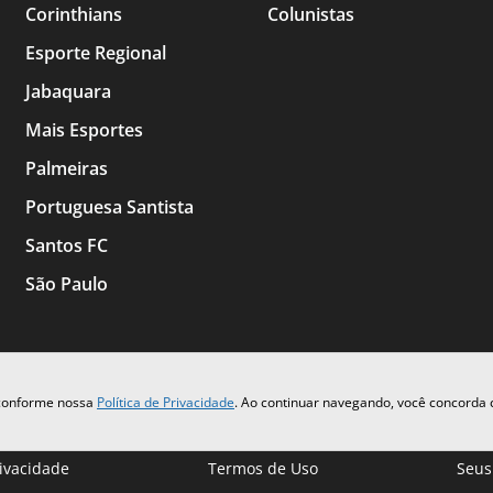
Corinthians
Colunistas
Esporte Regional
Jabaquara
Mais Esportes
Palmeiras
Portuguesa Santista
Santos FC
São Paulo
 conforme nossa
Política de Privacidade
. Ao continuar navegando, você concorda
rivacidade
Termos de Uso
Seus