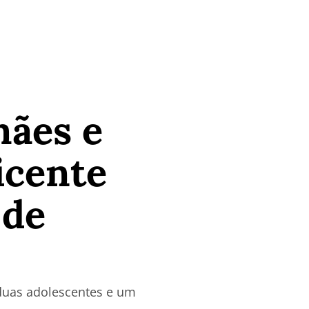
mães e
icente
 de
 duas adolescentes e um