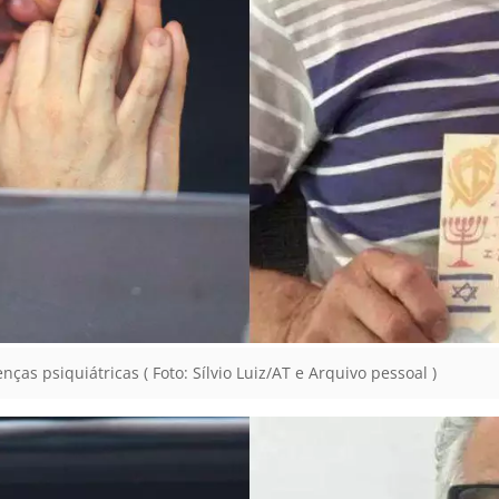
as psiquiátricas ( Foto: Sílvio Luiz/AT e Arquivo pessoal )