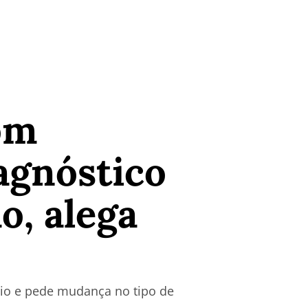
om
agnóstico
o, alega
oio e pede mudança no tipo de