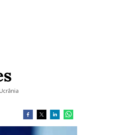
es
 Ucrânia