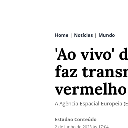
Home
Notícias
Mundo
|
|
'Ao vivo'
faz trans
vermelho
A Agência Espacial Europeia (E
Estadão Conteúdo
2 de junho de 2023 às 17:04