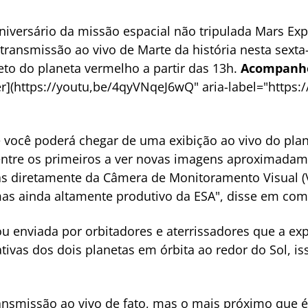
versário da missão espacial não tripulada Mars Expr
 transmissão ao vivo de Marte da história nesta sexta-
to do planeta vermelho a partir das 13h.
Acompanh
r](https://youtu,be/4qyVNqeJ6wQ" aria-label="https
 você poderá chegar de uma exibição ao vivo do plan
 entre os primeiros a ver novas imagens aproximada
as diretamente da Câmera de Monitoramento Visual (
as ainda altamente produtivo da ESA", disse em co
ou enviada por orbitadores e aterrissadores que a ex
ivas dos dois planetas em órbita ao redor do Sol, is
ansmissão ao vivo de fato, mas o mais próximo que é