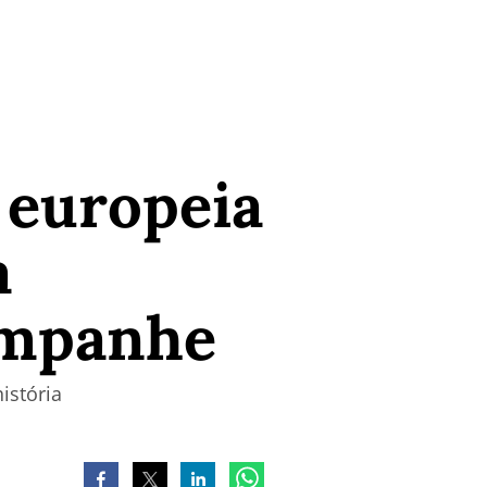
a europeia
a
ompanhe
istória