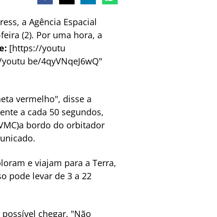
ess, a Agência Espacial
feira (2). Por uma hora, a
e:
[https://youtu
://youtu be/4qyVNqeJ6wQ"
eta vermelho", disse a
mente a cada 50 segundos,
VMC)a bordo do orbitador
municado.
ploram e viajam para a Terra,
so pode levar de 3 a 22
 possível chegar. "Não