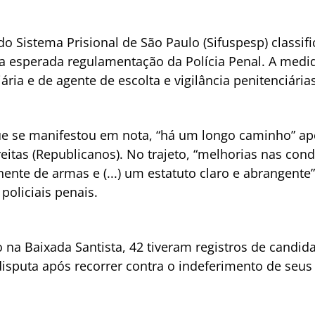
do Sistema Prisional de São Paulo (Sifuspesp) classi
a esperada regulamentação da Polícia Penal. A medid
ria e de agente de escolta e vigilância penitenciárias
ue se manifestou em nota, “há um longo caminho” apó
itas (Republicanos). No trajeto, “melhorias nas condiç
nte de armas e (...) um estatuto claro e abrangente” 
policiais penais.
 na Baixada Santista, 42 tiveram registros de candida
 disputa após recorrer contra o indeferimento de seus