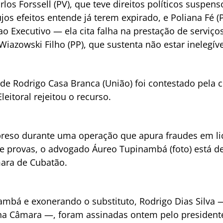
los Forssell (PV), que teve direitos políticos suspe
os efeitos entende já terem expirado, e Poliana Fé (
o Executivo — ela cita falha na prestação de serviç
iazowski Filho (PP), que sustenta não estar inelegíve
e Rodrigo Casa Branca (União) foi contestado pela c
leitoral rejeitou o recurso.
preso durante uma operação que apura fraudes em li
 de provas, o advogado Áureo Tupinambá (foto) está d
mara de Cubatão.
mbá e exonerando o substituto, Rodrigo Dias Silva —
na Câmara —, foram assinadas ontem pelo president