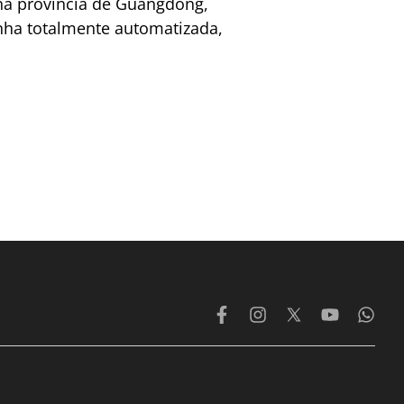
 na província de Guangdong,
inha totalmente automatizada,