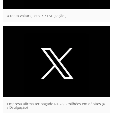
X tenta voltar ( Foto: X / Dvulgação )
Empresa afirma ter pagado R$ 28,6 milhões em débitos (X
/ Dvulgação)