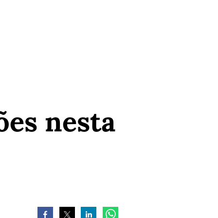
o
ões nesta