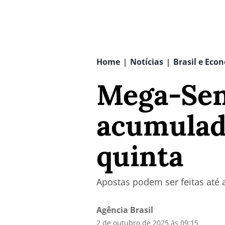
Home
Notícias
Brasil e Eco
|
|
Mega-Sen
acumulad
quinta
Apostas podem ser feitas até a
Agência Brasil
2 de outubro de 2025 às 09:15