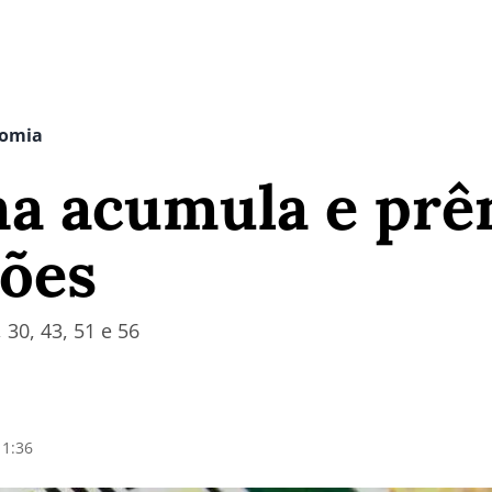
nomia
a acumula e prêm
hões
 30, 43, 51 e 56
11:36