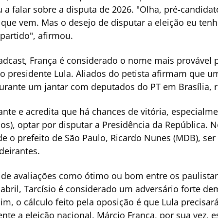
u a falar sobre a disputa de 2026. "Olha, pré-candida
o que vem. Mas o desejo de disputar a eleição eu tenh
artido", afirmou.
cast, França é considerado o nome mais provável pa
do presidente Lula. Aliados do petista afirmam que 
durante um jantar com deputados do PT em Brasília, 
nte e acredita que há chances de vitória, especialme
nos), optar por disputar a Presidência da República. 
de o prefeito de São Paulo, Ricardo Nunes (MDB), se
deirantes.
de avaliações como ótimo ou bom entre os paulista
abril, Tarcísio é considerado um adversário forte de
sim, o cálculo feito pela oposição é que Lula precis
te a eleição nacional. Márcio França, por sua vez, es