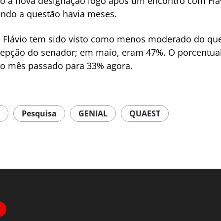
o a nova designação logo após um encontro com Fláv
ndo a questão havia meses.
 Flávio tem sido visto como menos moderado do que 
cepção do senador; em maio, eram 47%. O porcentua
o mês passado para 33% agora.
Pesquisa
GENIAL
QUAEST