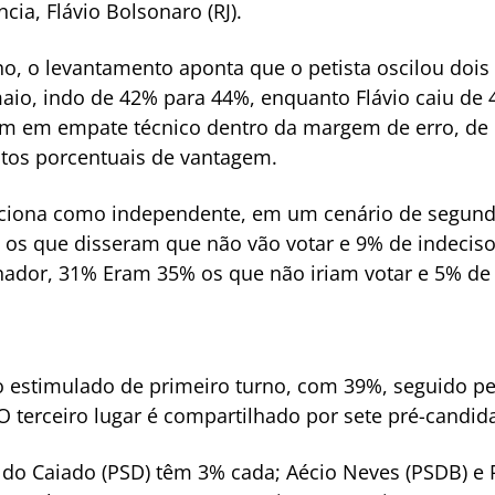
cia, Flávio Bolsonaro (RJ).
o, o levantamento aponta que o petista oscilou dois
aio, indo de 42% para 44%, enquanto Flávio caiu de 
am em empate técnico dentro da margem de erro, de 
ontos porcentuais de vantagem.
siciona como independente, em um cenário de segundo
 os que disseram que não vão votar e 9% de indecis
nador, 31% Eram 35% os que não iriam votar e 5% de 
o estimulado de primeiro turno, com 39%, seguido pelo
O terceiro lugar é compartilhado por sete pré-candida
ldo Caiado (PSD) têm 3% cada; Aécio Neves (PSDB) e