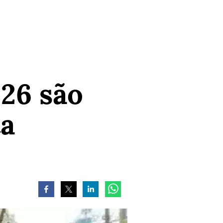
26 são
ta