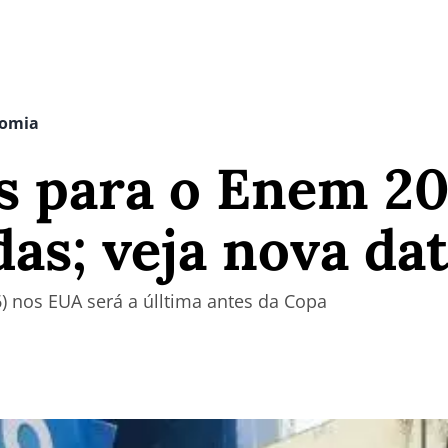
nomia
s para o Enem 20
as; veja nova da
6) nos EUA será a úlltima antes da Copa