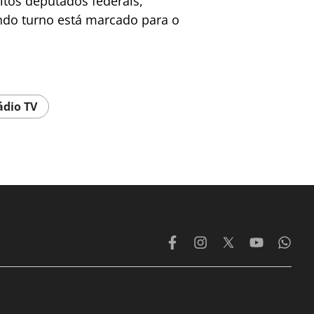
itos deputados federais,
undo turno está marcado para o
ádio TV