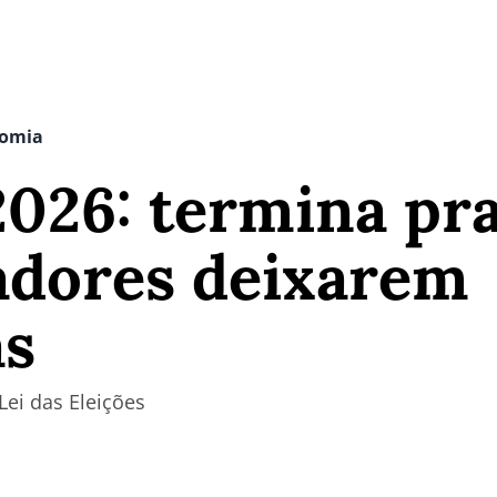
nomia
2026: termina pr
adores deixarem
s
Lei das Eleições