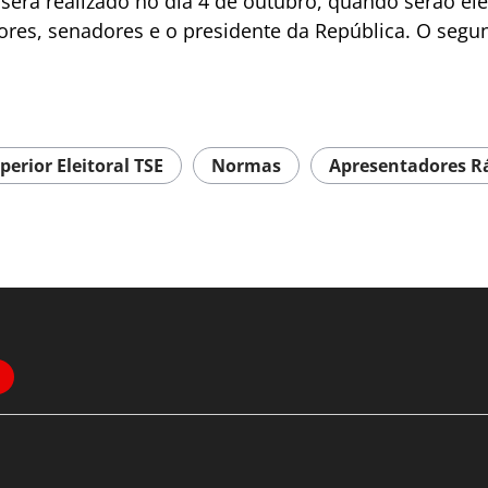
 será realizado no dia 4 de outubro, quando serão ele
adores, senadores e o presidente da República. O seg
perior Eleitoral TSE
Normas
Apresentadores R