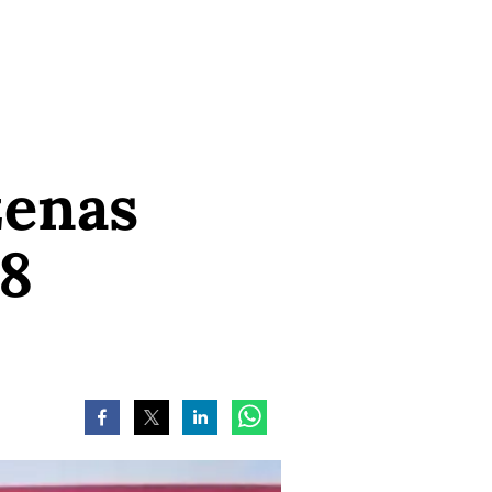
zenas
18