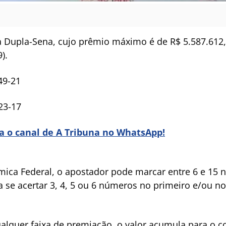
 Dupla-Sena, cujo prêmio máximo é de R$ 5.587.612,0
).
49-21
23-17
ra o canal de A Tribuna no WhatsApp!
ica Federal, o apostador pode marcar entre 6 e 15 
 se acertar 3, 4, 5 ou 6 números no primeiro e/ou no
quer faixa de premiação, o valor acumula para o con