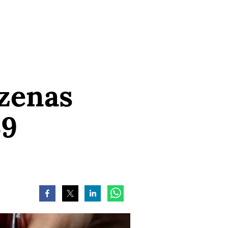
ezenas
59