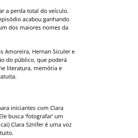
r a perda total do veículo.
O episódio acabou ganhando
 um dos maiores nomes da
as Amoreira, Hernan Siculer e
ão do público, que poderá
e literatura, memória e
atuita.
 para iniciantes com Clara
le busca ‘fotografar’ um
icai) Clara Sznifer é uma voz
tuito.