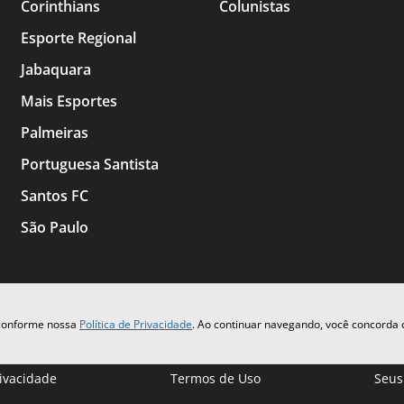
Corinthians
Colunistas
Esporte Regional
Jabaquara
Mais Esportes
Palmeiras
Portuguesa Santista
Santos FC
São Paulo
 conforme nossa
Política de Privacidade
. Ao continuar navegando, você concorda
rivacidade
Termos de Uso
Seus