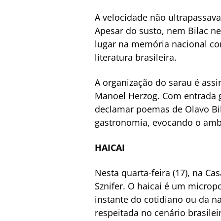
A velocidade não ultrapassava 
Apesar do susto, nem Bilac n
lugar na memória nacional c
literatura brasileira.
A organização do sarau é assi
Manoel Herzog. Com entrada g
declamar poemas de Olavo Bil
gastronomia, evocando o ambie
HAICAI
Nesta quarta-feira (17), na Ca
Sznifer. O haicai é um microp
instante do cotidiano ou da na
respeitada no cenário brasilei