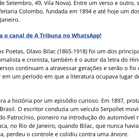
e Setembro, 49, Vila Nova). Entre um verso e outro, 
nfeitaria Colombo, fundada em 1894 e até hoje um d
Janeiro.
ra o canal de A Tribuna no WhatsApp!
s Poetas, Olavo Bilac (1865-1918) foi um dos princi
ornalista e cronista, também é o autor da letra do H
ersos continuam a atravessar gerações e serão o fio
 em um período em que a literatura ocupava lugar d
ara a história por um episódio curioso. Em 1897, pro
Brasil. O escritor conduzia um veículo Serpollet mov
é do Patrocínio, pioneiro na introdução do automóvel 
uca, no Rio de Janeiro, quando Bilac, que nunca havi
a, perdeu o controle e colidiu contra uma árvore.