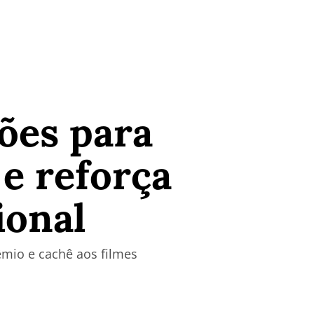
ões para
 e reforça
ional
rêmio e cachê aos filmes