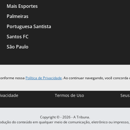
Mais Esportes
Palmeiras
Portuguesa Santista
Santos FC
São Paulo
 conforme nossa
Política de Privacidade
. Ao continuar navegando, você concorda
rivacidade
Termos de Uso
Seus
Copyright © -
2026
- A Tribuna.
rodução do conteúdo em qualquer meio de comunicação, eletrônico ou impresso,