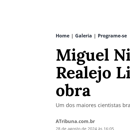
Home
Galeria
Programe-se
|
|
Miguel Ni
Realejo L
obra
Um dos maiores cientistas bra
ATribuna.com.br
28 de agosto de 2024 às 16:05