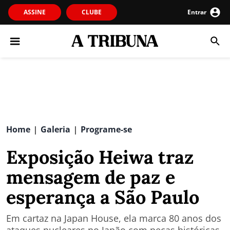
ASSINE
CLUBE
Entrar
Home
Galeria
Programe-se
|
|
Exposição Heiwa traz
mensagem de paz e
esperança a São Paulo
Em cartaz na Japan House, ela marca 80 anos dos