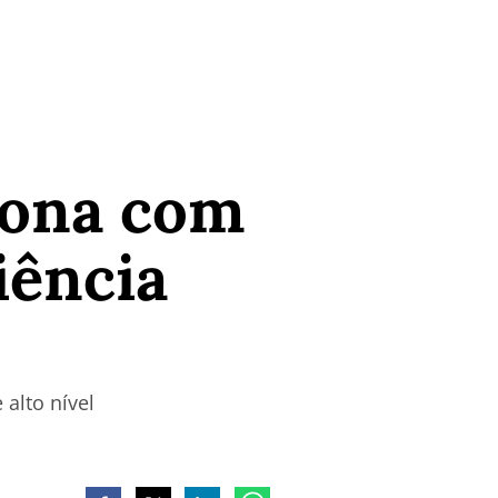
iona com
iência
alto nível