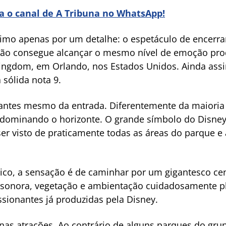
ra o canal de A Tribuna no WhatsApp!
ximo apenas por um detalhe: o espetáculo de encerra
 não consegue alcançar o mesmo nível de emoção pr
Kingdom, em Orlando, nos Estados Unidos. Ainda assi
sólida nota 9.
antes mesmo da entrada. Diferentemente da maioria
a dominando o horizonte. O grande símbolo do Disn
r visto de praticamente todas as áreas do parque e 
co, a sensação é de caminhar por um gigantesco cen
ha sonora, vegetação e ambientação cuidadosamente p
sionantes já produzidas pela Disney.
 nas atrações. Ao contrário de alguns parques do g