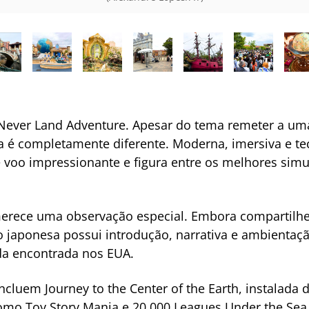
 Never Land Adventure. Apesar do tema remeter a uma
a é completamente diferente. Moderna, imersiva e t
voo impressionante e figura entre os melhores simu
t merece uma observação especial. Embora compartilh
 japonesa possui introdução, narrativa e ambientaçã
 da encontrada nos EUA.
ncluem Journey to the Center of the Earth, instalada 
omo Toy Story Mania e 20,000 Leagues Under the Sea