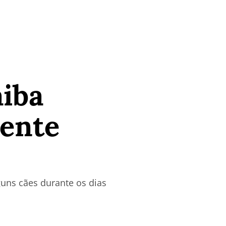
aiba
mente
guns cães durante os dias