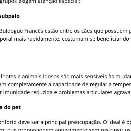
 grupos exigem atenção especial:
 subpelo
 Buldogue Francês estão entre os cães que possuem p
rporal mais rapidamente, costumam se beneficiar do
ilhotes e animais idosos são mais sensíveis às mud
am completamente a capacidade de regular a temper
 imunidade reduzida e problemas articulares agravad
a do pet
conforto deve ser a principal preocupação. O ideal é 
om, que proporcionem aquecimento sem restringir o