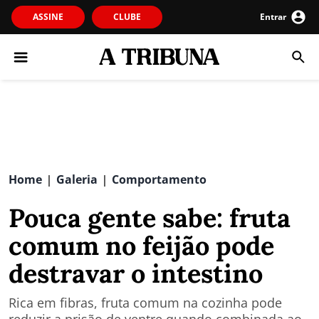
ASSINE
CLUBE
Entrar
Home
Galeria
Comportamento
|
|
Pouca gente sabe: fruta
comum no feijão pode
destravar o intestino
Rica em fibras, fruta comum na cozinha pode