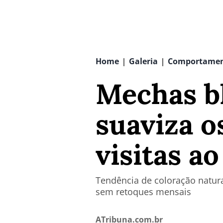
Home
Galeria
Comportame
|
|
Mechas bl
suaviza o
visitas ao
Tendência de coloração natura
sem retoques mensais
ATribuna.com.br