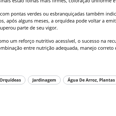
 sinais estão folhas mais firmes, coloração uniforme
 com pontas verdes ou esbranquiçadas também indica
s, após alguns meses, a orquídea pode voltar a emiti
uperou parte de seu vigor.
omo um reforço nutritivo acessível, o sucesso na re
mbinação entre nutrição adequada, manejo correto 
Orquídeas
Jardinagem
Água De Arroz, Plantas