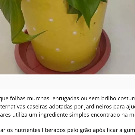
que folhas murchas, enrugadas ou sem brilho costum
lternativas caseiras adotadas por jardineiros para a
res utiliza um ingrediente simples encontrado na mai
tar os nutrientes liberados pelo grão após ficar alg