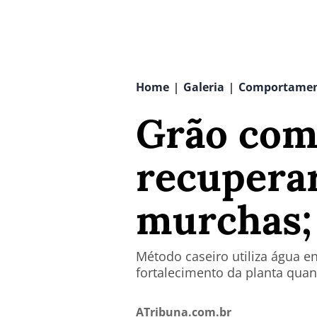
Home
Galeria
Comportame
|
|
Grão com
recuperar
murchas;
Método caseiro utiliza água e
fortalecimento da planta qu
ATribuna.com.br