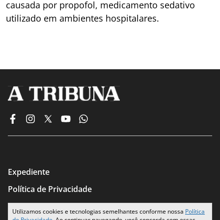
causada por propofol, medicamento sedativo
utilizado em ambientes hospitalares.
Expediente
Política de Privacidade
Termos de Uso
Utilizamos cookies e tecnologias semelhantes conforme nossa
Política
de Privacidade
. Ao continuar navegando, você concorda com essas