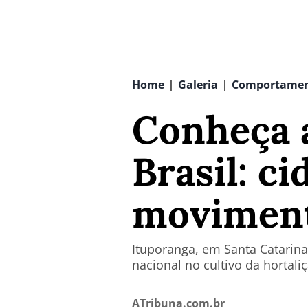
Home
Galeria
Comportame
|
|
Conheça a
Brasil: c
moviment
Ituporanga, em Santa Catarin
nacional no cultivo da hortali
ATribuna.com.br