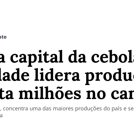
nto
 capital da cebol
idade lidera prod
a milhões no c
a, concentra uma das maiores produções do país e se
ça