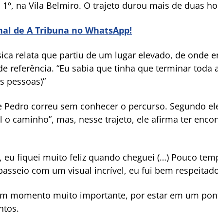
 1º, na Vila Belmiro. O trajeto durou mais de duas h
anal de A Tribuna no WhatsApp!
ica relata que partiu de um lugar elevado, de onde e
 referência. “Eu sabia que tinha que terminar toda 
as pessoas)”
ue Pedro correu sem conhecer o percurso. Segundo el
 caminho”, mas, nesse trajeto, ele afirma ter enco
a, eu fiquei muito feliz quando cheguei (…) Pouco te
passeio com um visual incrível, eu fui bem respeitad
 um momento muito importante, por estar em um ponto
ntos.