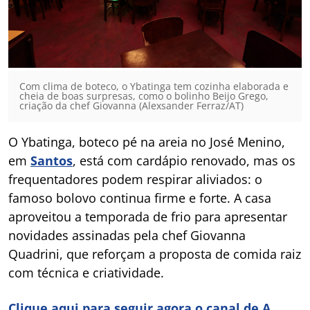
Com clima de boteco, o Ybatinga tem cozinha elaborada e
cheia de boas surpresas, como o bolinho Beijo Grego,
criação da chef Giovanna (Alexsander Ferraz/AT)
O Ybatinga, boteco pé na areia no José Menino,
em
Santos
, está com cardápio renovado, mas os
frequentadores podem respirar aliviados: o
famoso bolovo continua firme e forte. A casa
aproveitou a temporada de frio para apresentar
novidades assinadas pela chef Giovanna
Quadrini, que reforçam a proposta de comida raiz
com técnica e criatividade.
Clique aqui para seguir agora o canal de A