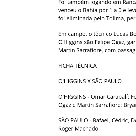
Foi também jogando em Rancag
venceu o Bahia por 1 a 0 e lev
foi eliminada pelo Tolima, pe
Em campo, o técnico Lucas Bo
O’Higgins são Felipe Ogaz, ga
Martín Sarrafiore, com passag
FICHA TÉCNICA
O'HIGGINS X SÃO PAULO
O'HIGGINS - Omar Carabalí; Fel
Ogaz e Martín Sarrafiore; Brya
SÃO PAULO - Rafael, Cédric, Dó
Roger Machado.