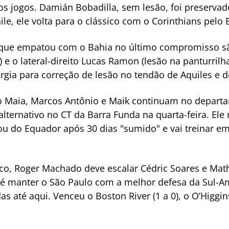
os jogos. Damián Bobadilla, sem lesão, foi preserva
le, ele volta para o clássico com o Corinthians pelo
 que empatou com o Bahia no último compromisso sã
) e o lateral-direito Lucas Ramon (lesão na panturril
urgia para correção de lesão no tendão de Aquiles e 
blo Maia, Marcos Antônio e Maik continuam no depar
alternativo no CT da Barra Funda na quarta-feira. Ele
ou do Equador após 30 dias "sumido" e vai treinar e
o, Roger Machado deve escalar Cédric Soares e Math
 é manter o São Paulo com a melhor defesa da Sul-Am
s até aqui. Venceu o Boston River (1 a 0), o O’Higgi