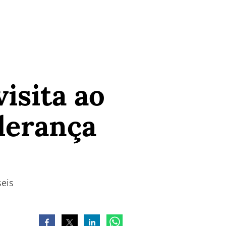
isita ao
iderança
seis