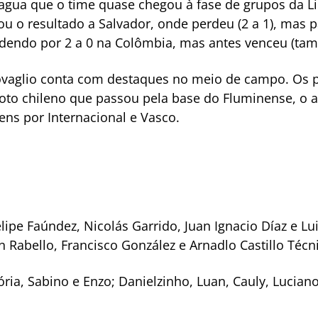
ua que o time quase chegou à fase de grupos da Li
ou o resultado a Salvador, onde perdeu (2 a 1), mas 
rdendo por 2 a 0 na Colômbia, mas antes venceu (tam
vaglio conta com destaques no meio de campo. Os p
roto chileno que passou pela base do Fluminense, o a
ens por Internacional e Vasco.
ipe Faúndez, Nicolás Garrido, Juan Ignacio Díaz e Lui
n Rabello, Francisco González e Arnadlo Castillo Técn
ria, Sabino e Enzo; Danielzinho, Luan, Cauly, Luciano e