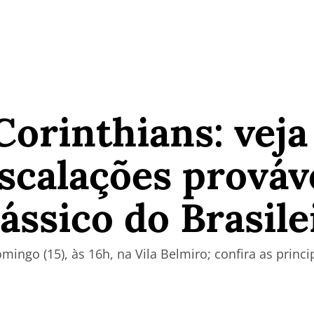
Corinthians: vej
 escalações prováv
lássico do Brasile
ingo (15), às 16h, na Vila Belmiro; confira as princ