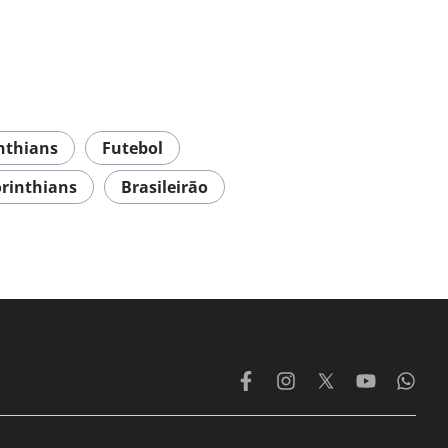
inthians
Futebol
orinthians
Brasileirão