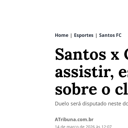
Home
Esportes
Santos FC
|
|
Santos x 
assistir,
sobre o c
Duelo será disputado neste dom
ATribuna.com.br
14 de março de 2026 às 12:07