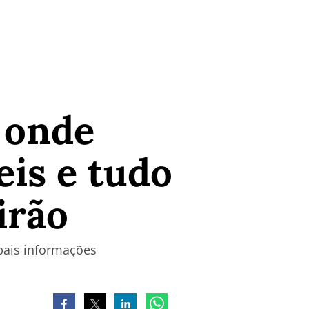
a onde
eis e tudo
irão
ipais informações