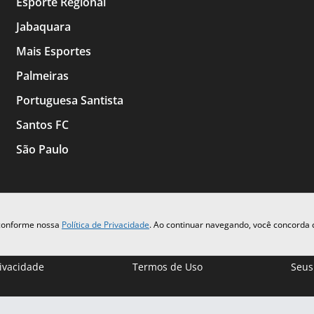
Esporte Regional
Jabaquara
Mais Esportes
Palmeiras
Portuguesa Santista
Santos FC
São Paulo
 conforme nossa
Política de Privacidade
. Ao continuar navegando, você concorda
rivacidade
Termos de Uso
Seus