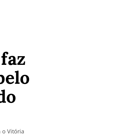
 faz
pelo
do
 o Vitória