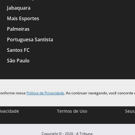
Jabaquara
Mais Esportes
Palmeiras
Portuguesa Santista
Santos FC
São Paulo
 conforme nossa
Política de Privacidade
. Ao continuar navegando, você concorda
rivacidade
Termos de Uso
Seus
Copyright © -
2026
- A Tribuna.