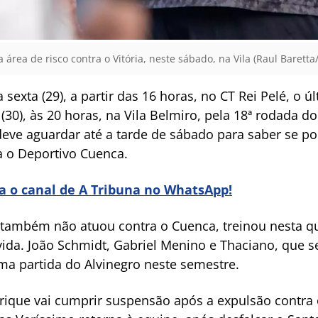
 área de risco contra o Vitória, neste sábado, na Vila (Raul Baretta
exta (29), a partir das 16 horas, no CT Rei Pelé, o ú
 (30), às 20 horas, na Vila Belmiro, pela 18ª rodada d
deve aguardar até a tarde de sábado para saber se po
 o Deportivo Cuenca.
ra o canal de A Tribuna no WhatsApp!
e também não atuou contra o Cuenca, treinou nesta qu
ida. João Schmidt, Gabriel Menino e Thaciano, que s
ima partida do Alvinegro neste semestre.
que vai cumprir suspensão após a expulsão contra 