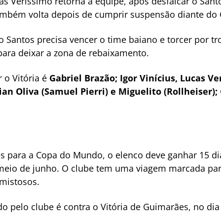
cas Veríssimo retorna à equipe, após desfalcar o San
também volta depois de cumprir suspensão diante do
 Santos precisa vencer o time baiano e torcer por tr
para deixar a zona de rebaixamento.
 o Vitória é
Gabriel Brazão; Igor Vinícius, Lucas V
tian Oliva (Samuel Pierri) e Miguelito (Rollheiser
para a Copa do Mundo, o elenco deve ganhar 15 dias
meio de junho. O clube tem uma viagem marcada para 
amistosos.
o pelo clube é contra o Vitória de Guimarães, no dia 