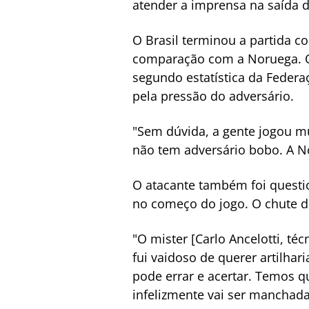
atender a imprensa na saída 
O Brasil terminou a partida 
comparação com a Noruega. O p
segundo estatística da Federa
pela pressão do adversário.
"Sem dúvida, a gente jogou mu
não tem adversário bobo. A N
O atacante também foi question
no começo do jogo. O chute d
"O mister [Carlo Ancelotti, té
fui vaidoso de querer artilhar
pode errar e acertar. Temos q
infelizmente vai ser manchada p