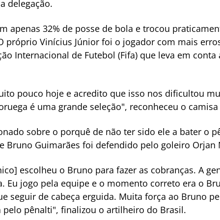
da delegação.
com apenas 32% de posse de bola e trocou praticame
róprio Vinícius Júnior foi o jogador com mais erros 
ção Internacional de Futebol (Fifa) que leva em cont
ito pouco hoje e acredito que isso nos dificultou m
oruega é uma grande seleção", reconheceu o camisa 
ado sobre o porquê de não ter sido ele a bater o pên
e Bruno Guimarães foi defendido pelo goleiro Orjan 
cnico] escolheu o Bruno para fazer as cobranças. A ge
ia. Eu jogo pela equipe e o momento correto era o Bru
ue seguir de cabeça erguida. Muita força ao Bruno pe
elo pênalti", finalizou o artilheiro do Brasil.