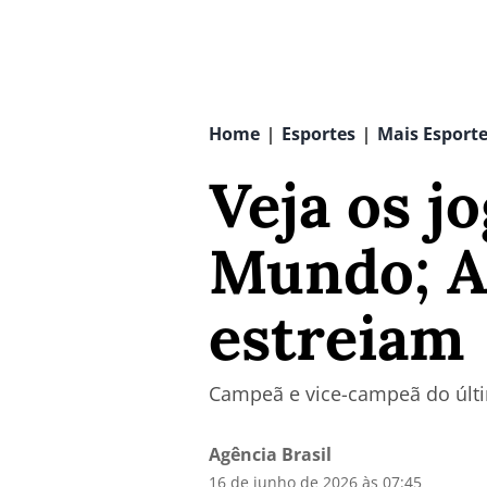
Home
Esportes
Mais Esport
|
|
Veja os j
Mundo; A
estreiam
Campeã e vice-campeã do últi
Agência Brasil
16 de junho de 2026 às 07:45