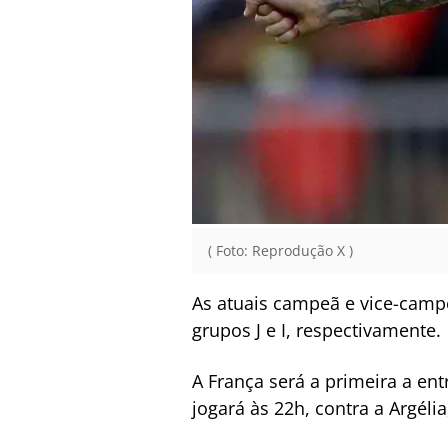
( Foto: Reprodução X )
As atuais campeã e vice-campe
grupos J e I, respectivamente.
A França será a primeira a en
jogará às 22h, contra a Argéli