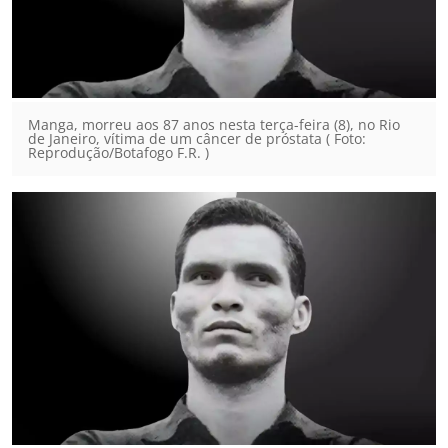
Manga, morreu aos 87 anos nesta terça-feira (8), no Rio
de Janeiro, vítima de um câncer de próstata ( Foto:
Reprodução/Botafogo F.R. )