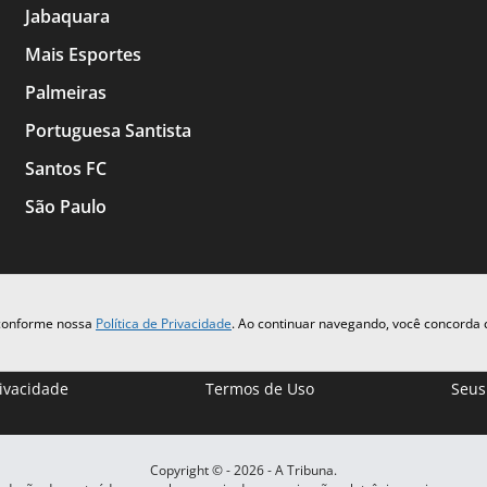
Jabaquara
Mais Esportes
Palmeiras
Portuguesa Santista
Santos FC
São Paulo
 conforme nossa
Política de Privacidade
. Ao continuar navegando, você concorda
rivacidade
Termos de Uso
Seus
Copyright © -
2026
- A Tribuna.