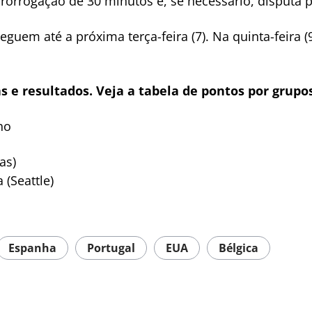
orrogação de 30 minutos e, se necessário, disputa p
seguem até a próxima terça-feira (7). Na quinta-feira
s e resultados. Veja a tabela de pontos por grupo
ho
as)
 (Seattle)
Espanha
Portugal
EUA
Bélgica