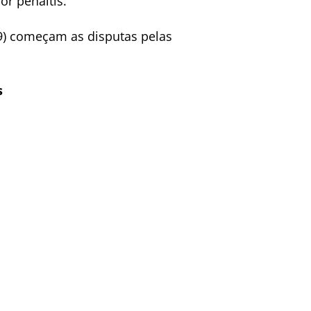
or pênaltis.
 (9) começam as disputas pelas
s